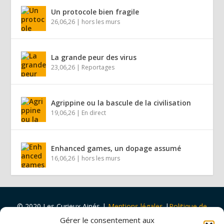
Un protocole bien fragile
26,06,26
|
hors les murs
La grande peur des virus
23,06,26
|
Reportages
Agrippine ou la bascule de la civilisation
19,06,26
|
En direct
Enhanced games, un dopage assumé
16,06,26
|
hors les murs
© 2020 Les Curieux Ainés
|
Mentions légales
|
Politique de
cookies
|
Design par
Tapa Idée
Gérer le consentement aux