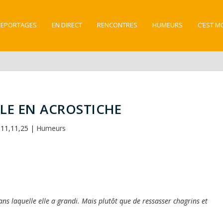
REPORTAGES
EN DIRECT
RENCONTRES
HUMEURS
C’EST M
LLE EN ACROSTICHE
11,11,25
|
Humeurs
ns laquelle elle a grandi. Mais plutôt que de ressasser chagrins et