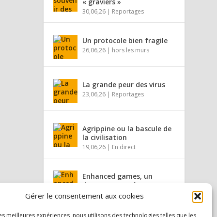
« graviers »
30,06,26
|
Reportages
Un protocole bien fragile
26,06,26
|
hors les murs
La grande peur des virus
23,06,26
|
Reportages
Agrippine ou la bascule de
la civilisation
19,06,26
|
En direct
Enhanced games, un
dopage assumé
16,06,26
|
hors les murs
Gérer le consentement aux cookies
les meilleures expériences, nous utilisons des technologies telles que les