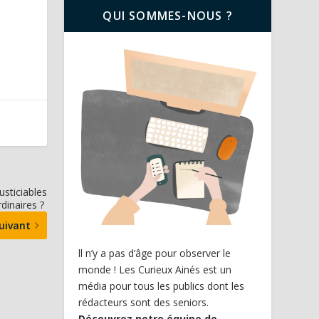
QUI SOMMES-NOUS ?
usticiables
rdinaires ?
uivant
ll n’y a pas d’âge pour observer le
monde ! Les Curieux Ainés est un
média pour tous les publics dont les
rédacteurs sont des seniors.
Découvrez notre équipe de