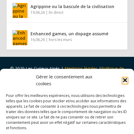
Agrippine ou la bascule de la civilisation
19,06,26
|
En direct
Enhanced games, un dopage assumé
16,06,26
|
hors les murs
© 2020 Les Curieux Ainés
|
Mentions légales
|
Politique de
cookies
|
Design par
Tapa Idée
Gérer le consentement aux
Projet porté par
Vers Volant
et
soutenu par
la
Ville de Rouen
cookies
et
Malakoff Humanis
Pour offrir les meilleures expériences, nous utilisons des technologies
telles que les cookies pour stocker et/ou accéder aux informations des
appareils. Le fait de consentir à ces technologies nous permettra de
traiter des données telles que le comportement de navigation ou les ID
uniques sur ce site. Le fait de ne pas consentir ou de retirer son
consentement peut avoir un effet négatif sur certaines caractéristiques
et fonctions.