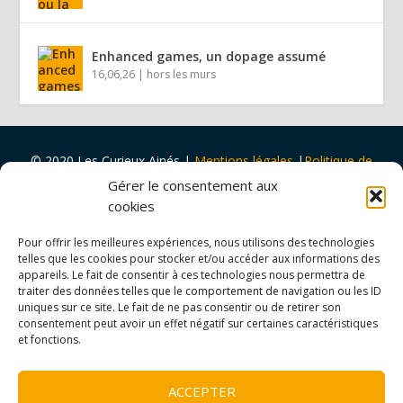
Enhanced games, un dopage assumé
16,06,26
|
hors les murs
© 2020 Les Curieux Ainés
|
Mentions légales
|
Politique de
cookies
|
Design par
Tapa Idée
Gérer le consentement aux
Projet porté par
Vers Volant
et
soutenu par
la
Ville de Rouen
cookies
et
Malakoff Humanis
Pour offrir les meilleures expériences, nous utilisons des technologies
telles que les cookies pour stocker et/ou accéder aux informations des
appareils. Le fait de consentir à ces technologies nous permettra de
traiter des données telles que le comportement de navigation ou les ID
uniques sur ce site. Le fait de ne pas consentir ou de retirer son
consentement peut avoir un effet négatif sur certaines caractéristiques
et fonctions.
ACCEPTER