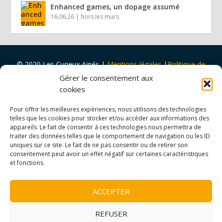
Enhanced games, un dopage assumé
16,06,26
|
hors les murs
© 2020 Les Curieux Ainés
|
Mentions légales
|
Politique de
cookies
|
Design par
Tapa Idée
Gérer le consentement aux
Projet porté par
Vers Volant
et
soutenu par
la
Ville de Rouen
cookies
et
Malakoff Humanis
Pour offrir les meilleures expériences, nous utilisons des technologies
telles que les cookies pour stocker et/ou accéder aux informations des
appareils. Le fait de consentir à ces technologies nous permettra de
traiter des données telles que le comportement de navigation ou les ID
uniques sur ce site. Le fait de ne pas consentir ou de retirer son
consentement peut avoir un effet négatif sur certaines caractéristiques
et fonctions.
ACCEPTER
REFUSER