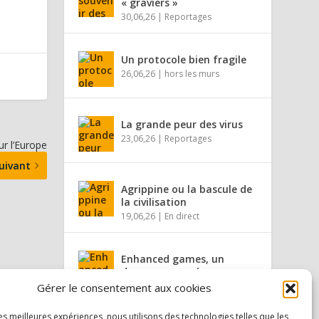
« graviers »
30,06,26
|
Reportages
Un protocole bien fragile
26,06,26
|
hors les murs
La grande peur des virus
23,06,26
|
Reportages
ur l’Europe
uivant
Agrippine ou la bascule de
la civilisation
19,06,26
|
En direct
Enhanced games, un
dopage assumé
16,06,26
|
hors les murs
Gérer le consentement aux cookies
les meilleures expériences, nous utilisons des technologies telles que les