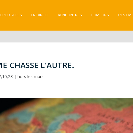
REPORTAGES
EN DIRECT
RENCONTRES
HUMEURS
C’EST M
E CHASSE L’AUTRE.
7,10,23
|
hors les murs