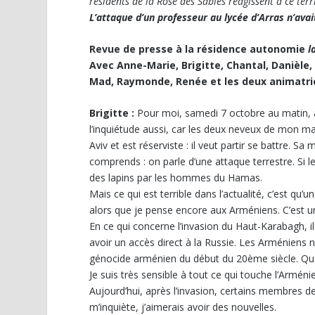
résidents de la Rose des Sables réagissent à ce ter
L’attaque d’un professeur au lycée d’Arras n’av
Revue de presse à la résidence autonomie
l
Avec Anne-Marie, Brigitte, Chantal, Danièle,
Mad, Raymonde, Renée et les deux animatri
Brigitte :
Pour moi, samedi 7 octobre au matin, à 
l’inquiétude aussi, car les deux neveux de mon ma
Aviv et est réserviste : il veut partir se battre. Sa
comprends : on parle d’une attaque terrestre. Si l
des lapins par les hommes du Hamas.
Mais ce qui est terrible dans l’actualité, c’est qu
alors que je pense encore aux Arméniens. C’est un
En ce qui concerne l’invasion du Haut-Karabagh, il 
avoir un accès direct à la Russie. Les Arméniens n
génocide arménien du début du 20
ème
siècle. Qu
Je suis très sensible à tout ce qui touche l’Armé
Aujourd’hui, après l’invasion, certains membres de 
m’inquiète, j’aimerais avoir des nouvelles.