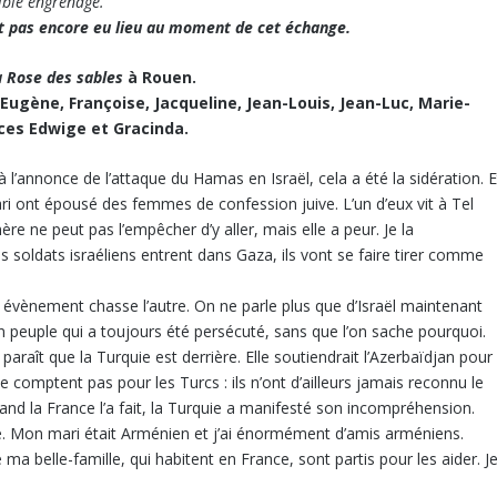
rible engrenage.
ait pas encore eu lieu au moment de cet échange.
a Rose des sables
à Rouen.
 Eugène, Françoise, Jacqueline, Jean-Louis, Jean-Luc, Marie-
ces Edwige et Gracinda.
l’annonce de l’attaque du Hamas en Israël, cela a été la sidération. E
ri ont épousé des femmes de confession juive. L’un d’eux vit à Tel
 mère ne peut pas l’empêcher d’y aller, mais elle a peur. Je la
es soldats israéliens entrent dans Gaza, ils vont se faire tirer comme
’un évènement chasse l’autre. On ne parle plus que d’Israël maintenant
 peuple qui a toujours été persécuté, sans que l’on sache pourquoi.
paraît que la Turquie est derrière. Elle soutiendrait l’Azerbaïdjan pour
e comptent pas pour les Turcs : ils n’ont d’ailleurs jamais reconnu le
and la France l’a fait, la Turquie a manifesté son incompréhension.
nie. Mon mari était Arménien et j’ai énormément d’amis arméniens.
ma belle-famille, qui habitent en France, sont partis pour les aider. J