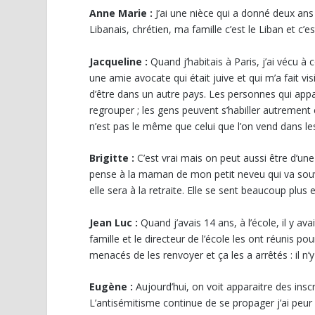
Anne Marie :
J’ai une nièce qui a donné deux ans
Libanais, chrétien, ma famille c’est le Liban et c’es
Jacqueline :
Quand j’habitais à Paris, j’ai vécu à 
une amie avocate qui était juive et qui m’a fait vis
d’être dans un autre pays. Les personnes qui ap
regrouper ; les gens peuvent s’habiller autrement
n’est pas le même que celui que l’on vend dans le
Brigitte :
C’est vrai mais on peut aussi être d’une
pense à la maman de mon petit neveu qui va souvent
elle sera à la retraite. Elle se sent beaucoup plus
Jean Luc :
Quand j’avais 14 ans, à l’école, il y av
famille et le directeur de l’école les ont réunis po
menacés de les renvoyer et ça les a arrêtés : il n
Eugène :
Aujourd’hui, on voit apparaitre des inscr
L’antisémitisme continue de se propager j’ai peur