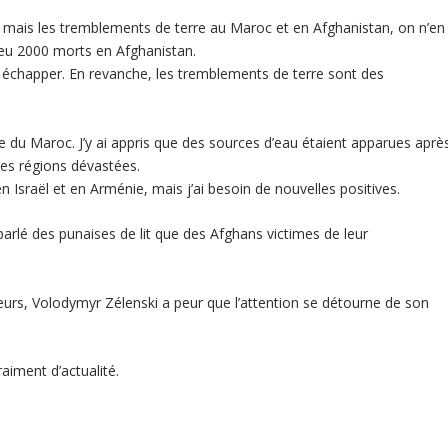
s, mais les tremblements de terre au Maroc et en Afghanistan, on n’en
 a eu 2000 morts en Afghanistan.
y échapper. En revanche, les tremblements de terre sont des
e du Maroc. J’y ai appris que des sources d’eau étaient apparues aprè
ces régions dévastées.
n Israël et en Arménie, mais j’ai besoin de nouvelles positives.
lé des punaises de lit que des Afghans victimes de leur
leurs, Volodymyr Zélenski a peur que l’attention se détourne de son
raiment d’actualité.