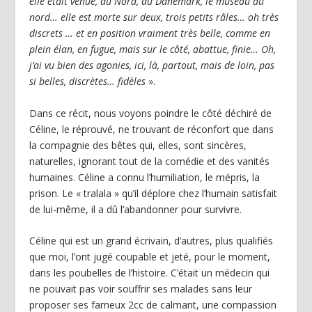
elle était venue, du Nord, du Danemark, le museau au
nord… elle est morte sur deux, trois petits râles… oh très
discrets … et en position vraiment très belle, comme en
plein élan, en fugue, mais sur le côté, abattue, finie… Oh,
j’ai vu bien des agonies, ici, là, partout, mais de loin, pas
si belles, discrètes… fidèles
».
Dans ce récit, nous voyons poindre le côté déchiré de
Céline, le réprouvé, ne trouvant de réconfort que dans
la compagnie des bêtes qui, elles, sont sincères,
naturelles, ignorant tout de la comédie et des vanités
humaines. Céline a connu l’humiliation, le mépris, la
prison. Le « tralala » qu’il déplore chez l’humain satisfait
de lui-même, il a dû l’abandonner pour survivre.
Céline qui est un grand écrivain, d’autres, plus qualifiés
que moi, l’ont jugé coupable et jeté, pour le moment,
dans les poubelles de l’histoire. C’était un médecin qui
ne pouvait pas voir souffrir ses malades sans leur
proposer ses fameux 2cc de calmant, une compassion