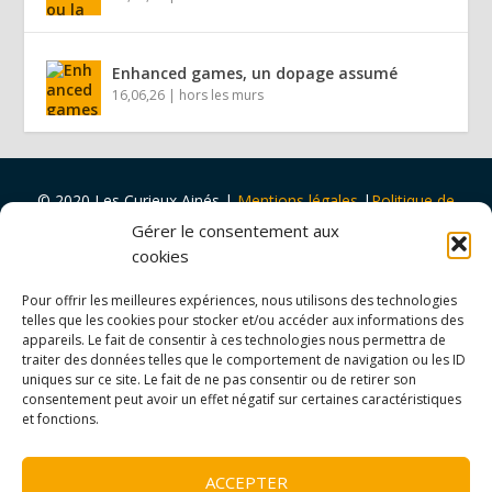
Enhanced games, un dopage assumé
16,06,26
|
hors les murs
© 2020 Les Curieux Ainés
|
Mentions légales
|
Politique de
cookies
|
Design par
Tapa Idée
Gérer le consentement aux
Projet porté par
Vers Volant
et
soutenu par
la
Ville de Rouen
cookies
et
Malakoff Humanis
Pour offrir les meilleures expériences, nous utilisons des technologies
telles que les cookies pour stocker et/ou accéder aux informations des
appareils. Le fait de consentir à ces technologies nous permettra de
traiter des données telles que le comportement de navigation ou les ID
uniques sur ce site. Le fait de ne pas consentir ou de retirer son
consentement peut avoir un effet négatif sur certaines caractéristiques
et fonctions.
ACCEPTER