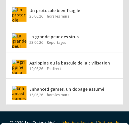
Un protocole bien fragile
26,06,26
|
hors les murs
La grande peur des virus
23,06,26
|
Reportages
Agrippine ou la bascule de la civilisation
19,06,26
|
En direct
Enhanced games, un dopage assumé
16,06,26
|
hors les murs
© 2020 Les Curieux Ainés
|
Mentions légales
|
Politique de