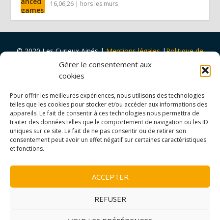
16,06,26
|
hors les murs
© 2020 Les Curieux Ainés
|
Mentions légales
|
Politique de
cookies
|
Design par
Tapa Idée
Gérer le consentement aux
Projet porté par
Vers Volant
et
soutenu par
la
Ville de Rouen
cookies
et
Malakoff Humanis
Pour offrir les meilleures expériences, nous utilisons des technologies
telles que les cookies pour stocker et/ou accéder aux informations des
appareils. Le fait de consentir à ces technologies nous permettra de
traiter des données telles que le comportement de navigation ou les ID
uniques sur ce site. Le fait de ne pas consentir ou de retirer son
consentement peut avoir un effet négatif sur certaines caractéristiques
et fonctions.
ACCEPTER
REFUSER