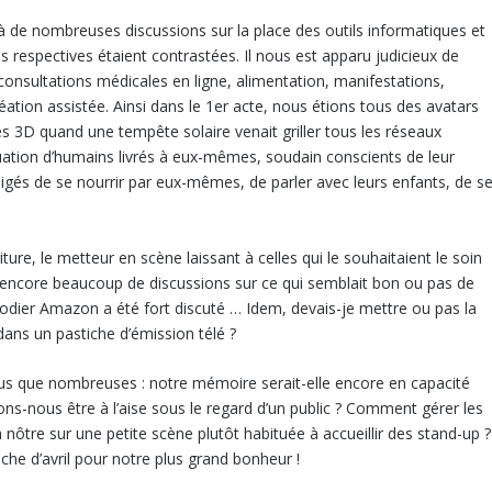
 à de nombreuses discussions sur la place des outils informatiques et
respectives étaient contrastées. Il nous est apparu judicieux de
 consultations médicales en ligne, alimentation, manifestations,
ation assistée. Ainsi dans le 1
er
acte, nous étions tous des avatars
 3D quand une tempête solaire venait griller tous les réseaux
ituation d’humains livrés à eux-mêmes, soudain conscients de leur
bligés de se nourrir par eux-mêmes, de parler avec leurs enfants, de s
iture, le metteur en scène laissant à celles qui le souhaitaient le soin
 Là encore beaucoup de discussions sur ce qui semblait bon ou pas de
odier Amazon a été fort discuté … Idem, devais-je mettre ou pas la
dans un pastiche d’émission télé ?
plus que nombreuses : notre mémoire serait-elle encore en capacité
ions-nous être à l’aise sous le regard d’un public ? Comment gérer les
re sur une petite scène plutôt habituée à accueillir des stand-up ?
he d’avril pour notre plus grand bonheur !