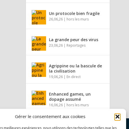
Un protocole bien fragile
26,06,26
|
hors les murs
La grande peur des virus
23,06,26
|
Reportages
Agrippine ou la bascule de
la civilisation
19,06,26
|
En direct
Enhanced games, un
dopage assumé
16,06,26
|
hors les murs
Gérer le consentement aux cookies
les meilleures expériences, nous utilisons des technologies telles que les