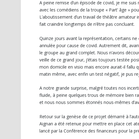
A peine remise d’un épisode de covid, je me suis 
avec les comédiens de la troupe « Part’ âge » po
L’aboutissement d’un travail de théâtre amateur in
fait craindre longtemps de n’être pas concluant.
Quinze jours avant la représentation, certains ne 
annulée pour cause de covid. Autrement dit, avan
le groupe au grand complet. Nous n’avons découvert
veille de ce grand jour, j’étais toujours testée p
mon domicile en visio mais encore aurait-il fall
matin même, avec enfin un test négatif, je pus rej
A notre grande surprise, malgré toutes nos incert
fluide, à peine quelques trous de mémoire bien rat
et nous nous sommes étonnés nous-mêmes d’avoi
Retour sur la genèse de ce projet démarré à l’a
Aignan a été retenue pour mettre en place cet atel
lancé par la Conférence des financeurs pour la pr