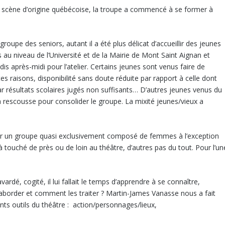
cène d’origine québécoise, la troupe a commencé à se former à
 groupe des seniors, autant il a été plus délicat d’accueillir des jeunes
s au niveau de l’Université et de la Mairie de Mont Saint Aignan et
is après-midi pour l’atelier. Certains jeunes sont venus faire de
es raisons, disponibilité sans doute réduite par rapport à celle dont
car résultats scolaires jugés non suffisants… D’autres jeunes venus du
 rescousse pour consolider le groupe. La mixité jeunes/vieux a
noter un groupe quasi exclusivement composé de femmes à l’exception
 touché de près ou de loin au théâtre, d’autres pas du tout. Pour l’un
dé, cogité, il lui fallait le temps d’apprendre à se connaître,
 aborder et comment les traiter ? Martin-James Vanasse nous a fait
ents outils du théâtre : action/personnages/lieux,