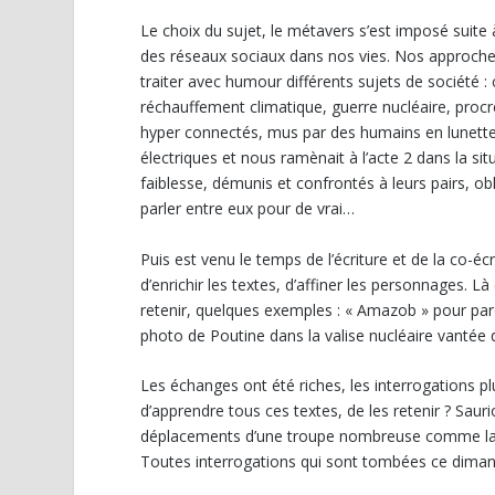
Le choix du sujet, le métavers s’est imposé suite
des réseaux sociaux dans nos vies. Nos approches 
traiter avec humour différents sujets de société :
réchauffement climatique, guerre nucléaire, procré
hyper connectés, mus par des humains en lunettes
électriques et nous ramènait à l’acte 2 dans la s
faiblesse, démunis et confrontés à leurs pairs, o
parler entre eux pour de vrai…
Puis est venu le temps de l’écriture et de la co-écr
d’enrichir les textes, d’affiner les personnages.
retenir, quelques exemples : « Amazob » pour par
photo de Poutine dans la valise nucléaire vantée 
Les échanges ont été riches, les interrogations 
d’apprendre tous ces textes, de les retenir ? Saur
déplacements d’une troupe nombreuse comme la nôt
Toutes interrogations qui sont tombées ce dimanc