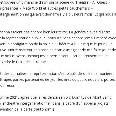
retrouvée un dimanche d’avril sur la scène du Théâtre « A l’Ouest »
ur présenter « Meta World et autres petits cauchemars ».
tergénérationnel qui avait démarré il y a plusieurs mois. Et qui nous 
connaissaient pas encore bien leur texte. La générale avait dû être
t la représentation publique, nous n’avions encore jamais répété ave
 la configuration de la salle du Théâtre A l’Ouest que le jour J. La
ositive. Notre metteur en scène en était à imaginer de me faire jouer d
u que nos moyens techniques le permettent. Fort heureusement, le
oindre le reste de la troupe !
itudes cumulées, la représentation s’est plutôt déroulée de manière
trapés par les partenaires de jeu ; les rires du public nous ont portés
r réussi !
utomne 2021, après que la résidence seniors Domitys de Mont Saint
ier théâtre intergénérationnel, dans le cadre d’un appel à projets
évention de la perte d’autonomie.