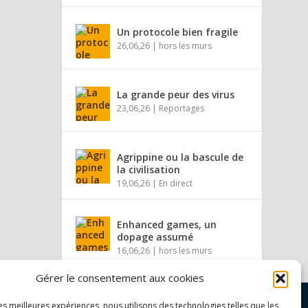
Un protocole bien fragile
26,06,26
|
hors les murs
La grande peur des virus
23,06,26
|
Reportages
Agrippine ou la bascule de
la civilisation
19,06,26
|
En direct
Enhanced games, un
dopage assumé
16,06,26
|
hors les murs
Gérer le consentement aux cookies
les meilleures expériences, nous utilisons des technologies telles que les