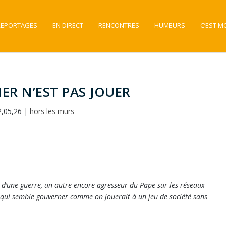
REPORTAGES
EN DIRECT
RENCONTRES
HUMEURS
C’EST M
R N’EST PAS JOUER
2,05,26
|
hors les murs
ur d’une guerre, un autre encore agresseur du Pape sur les réseaux
ui semble gouverner comme on jouerait à un jeu de société sans