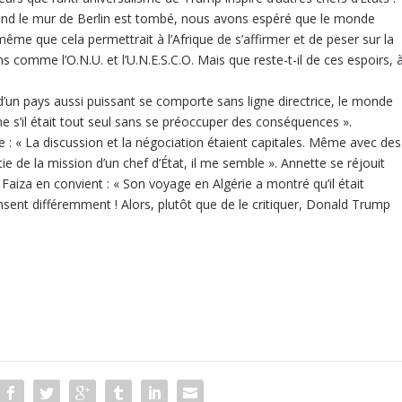
and le mur de Berlin est tombé, nous avons espéré que le monde
même que cela permettrait à l’Afrique de s’affirmer et de peser sur la
s comme l’O.N.U. et l’U.N.E.S.C.O. Mais que reste-t-il de ces espoirs, 
d’un pays aussi puissant se comporte sans ligne directrice, le monde
 s’il était tout seul sans se préoccuper des conséquences ».
te : « La discussion et la négociation étaient capitales. Même avec des
tie de la mission d’un chef d’État, il me semble ». Annette se réjouit
Faiza en convient : « Son voyage en Algérie a montré qu’il était
sent différemment ! Alors, plutôt que de le critiquer, Donald Trump