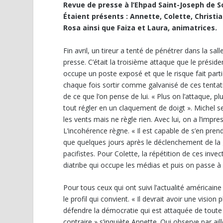
Revue de presse à l’Ehpad Saint-Joseph de S
Étaient présents : Annette, Colette, Christia
Rosa ainsi que Faiza et Laura, animatrices.
Fin avril, un tireur a tenté de pénétrer dans la sa
presse. C’était la troisième attaque que le prési
occupe un poste exposé et que le risque fait parti
chaque fois sortir comme galvanisé de ces tentati
de ce que l’on pense de lui. « Plus on l’attaque, p
tout régler en un claquement de doigt ». Michel se 
les vents mais ne règle rien. Avec lui, on a l’impres
L’incohérence règne. « Il est capable de s’en pren
que quelques jours après le déclenchement de la 
pacifistes. Pour Colette, la répétition de ces inve
diatribe qui occupe les médias et puis on passe à
Pour tous ceux qui ont suivi l’actualité américai
le profil qui convient. « Il devrait avoir une visi
défendre la démocratie qui est attaquée de toute p
contraire » s’inquiète Annette. Qui observe par ail