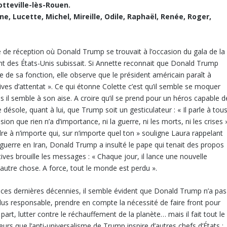
otteville-lès-Rouen.
ne, Lucette, Michel, Mireille, Odile, Raphaël, Renée, Roger,
lle de réception où Donald Trump se trouvait à l’occasion du gala de la
dent des États-Unis subissait. Si Annette reconnait que Donald Trump
e de sa fonction, elle observe que le président américain paraît à
ves d’attentat ». Ce qui étonne Colette c’est qu’il semble se moquer
lus il semble à son aise. A croire qu’il se prend pour un héros capable d
désole, quant à lui, que Trump soit un gesticulateur : « Il parle à tou
sion que rien n’a d’importance, ni la guerre, ni les morts, ni les crises 
dre à n’importe qui, sur n’importe quel ton » souligne Laura rappelant
guerre en Iran, Donald Trump a insulté le pape qui tenait des propos
ctives brouille les messages : « Chaque jour, il lance une nouvelle
 autre chose. A force, tout le monde est perdu ».
ne ces dernières décennies, il semble évident que Donald Trump n’a pas
on plus responsable, prendre en compte la nécessité de faire front pour
art, lutter contre le réchauffement de la planète… mais il fait tout le
leurs que l’anti-universalisme de Trump inspire d’autres chefs d’États :