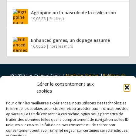
Agrippine ou la bascule de la civilisation
19,06,26
|
En direct
Enhanced games, un dopage assumé
16,06,26
|
hors les murs
© 2020 Les Curieux Ainés
|
Mentions légales
|
Politique de
cookies
|
Design par
Tapa Idée
Gérer le consentement aux
Projet porté par
Vers Volant
et
soutenu par
la
Ville de Rouen
cookies
et
Malakoff Humanis
Pour offrir les meilleures expériences, nous utilisons des technologies
telles que les cookies pour stocker et/ou accéder aux informations des
appareils. Le fait de consentir à ces technologies nous permettra de
traiter des données telles que le comportement de navigation ou les ID
uniques sur ce site. Le fait de ne pas consentir ou de retirer son
consentement peut avoir un effet négatif sur certaines caractéristiques
et fonctions.