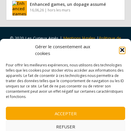
Enhanced games, un dopage assumé
16,06,26
|
hors les murs
© 2020 Les Curieux Ainés
|
Mentions légales
|
Politique de
cookies
|
Design par
Tapa Idée
Gérer le consentement aux
Projet porté par
Vers Volant
et
soutenu par
la
Ville de Rouen
cookies
et
Malakoff Humanis
Pour offrir les meilleures expériences, nous utilisons des technologies
telles que les cookies pour stocker et/ou accéder aux informations des
appareils. Le fait de consentir à ces technologies nous permettra de
traiter des données telles que le comportement de navigation ou les ID
uniques sur ce site. Le fait de ne pas consentir ou de retirer son
consentement peut avoir un effet négatif sur certaines caractéristiques
et fonctions.
ACCEPTER
REFUSER