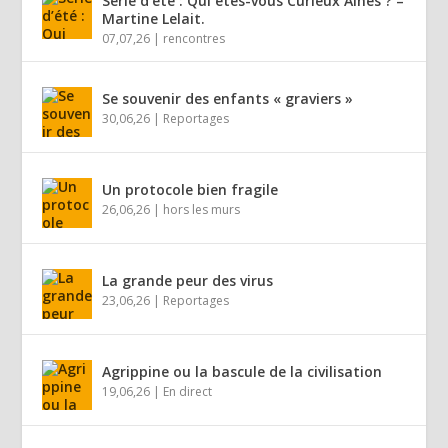
Série d’été : Qui êtes-vous Curieux Aînés ? –
Martine Lelait.
07,07,26
|
rencontres
Se souvenir des enfants « graviers »
30,06,26
|
Reportages
Un protocole bien fragile
26,06,26
|
hors les murs
La grande peur des virus
23,06,26
|
Reportages
Agrippine ou la bascule de la civilisation
19,06,26
|
En direct