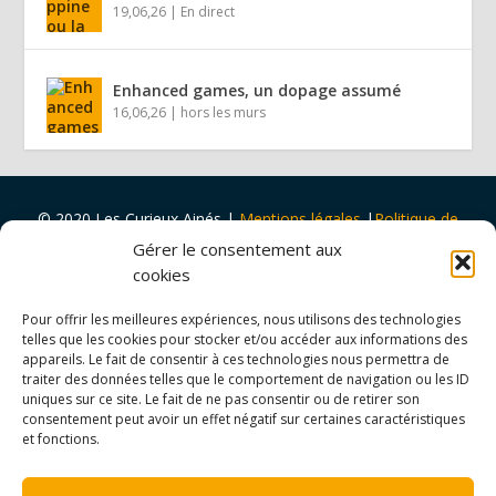
19,06,26
|
En direct
Enhanced games, un dopage assumé
16,06,26
|
hors les murs
© 2020 Les Curieux Ainés
|
Mentions légales
|
Politique de
cookies
|
Design par
Tapa Idée
Gérer le consentement aux
Projet porté par
Vers Volant
et
soutenu par
la
Ville de Rouen
cookies
et
Malakoff Humanis
Pour offrir les meilleures expériences, nous utilisons des technologies
telles que les cookies pour stocker et/ou accéder aux informations des
appareils. Le fait de consentir à ces technologies nous permettra de
traiter des données telles que le comportement de navigation ou les ID
uniques sur ce site. Le fait de ne pas consentir ou de retirer son
consentement peut avoir un effet négatif sur certaines caractéristiques
et fonctions.