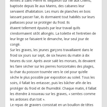
Arrivés à Saint-Pierre et Miquelon sur l’île aux Chiens,
baptisée depuis île aux Marins, des cabanes leur
servaient d’habitation. Les murs de planches en bois
laissant passer l’air, ils dormaient tout habillés sur leurs
paillasses pour se protéger du froid. Ils
étaient tellement épuisés par leur travail qu’ils
s’endormaient sitôt allongés. La toilette et l’entretien de
leur linge se faisaient le dimanche, leur seul jour de
congé.
Sur les graves, les jeunes garçons travaillaient dans le
froid six jours sur sept, de six heures du matin à dix
heures du soir. Après avoir salé les morues, ils devaient
les faire sécher sur les pierres horizontales des plages,
la chair du poisson tournée vers le ciel pour qu’elle
sèche le plus possible par exposition au soleil. Tous les
soirs, il fallait les entasser, puis les bâcher afin de les
protéger du froid et de l’humidité. Chaque matin, il fallait
les étendre à nouveau sur les graves, « serrées comme
les ardoises d’un toit ».
Le repas de graviers consistait en un bouillon de têtes