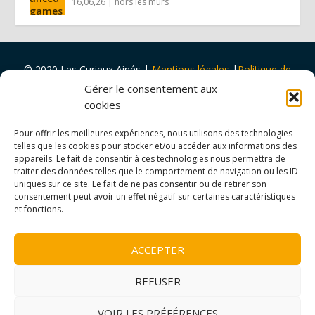
16,06,26
|
hors les murs
© 2020 Les Curieux Ainés
|
Mentions légales
|
Politique de
cookies
|
Design par
Tapa Idée
Gérer le consentement aux
Projet porté par
Vers Volant
et
soutenu par
la
Ville de Rouen
cookies
et
Malakoff Humanis
Pour offrir les meilleures expériences, nous utilisons des technologies
telles que les cookies pour stocker et/ou accéder aux informations des
appareils. Le fait de consentir à ces technologies nous permettra de
traiter des données telles que le comportement de navigation ou les ID
uniques sur ce site. Le fait de ne pas consentir ou de retirer son
consentement peut avoir un effet négatif sur certaines caractéristiques
et fonctions.
ACCEPTER
REFUSER
VOIR LES PRÉFÉRENCES