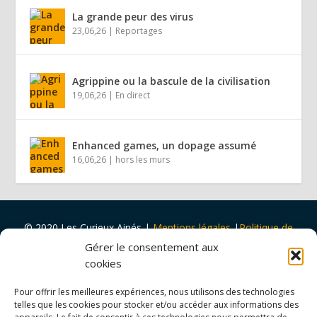
La grande peur des virus
23,06,26
|
Reportages
Agrippine ou la bascule de la civilisation
19,06,26
|
En direct
Enhanced games, un dopage assumé
16,06,26
|
hors les murs
© 2020 Les Curieux Ainés
|
Mentions légales
|
Politique de
cookies
|
Design par
Tapa Idée
Gérer le consentement aux
Projet porté par
Vers Volant
et
soutenu par
la
Ville de Rouen
cookies
et
Malakoff Humanis
Pour offrir les meilleures expériences, nous utilisons des technologies
telles que les cookies pour stocker et/ou accéder aux informations des