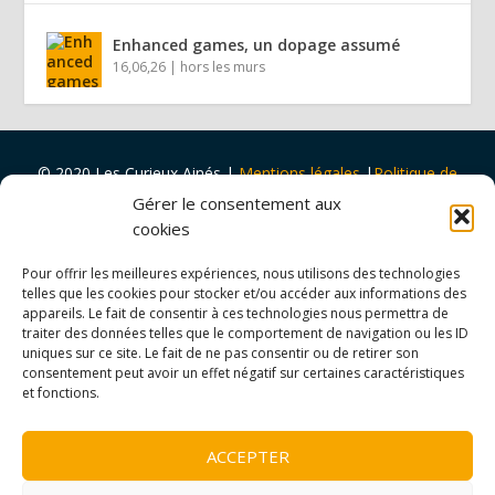
Enhanced games, un dopage assumé
16,06,26
|
hors les murs
© 2020 Les Curieux Ainés
|
Mentions légales
|
Politique de
cookies
|
Design par
Tapa Idée
Gérer le consentement aux
Projet porté par
Vers Volant
et
soutenu par
la
Ville de Rouen
cookies
et
Malakoff Humanis
Pour offrir les meilleures expériences, nous utilisons des technologies
telles que les cookies pour stocker et/ou accéder aux informations des
appareils. Le fait de consentir à ces technologies nous permettra de
traiter des données telles que le comportement de navigation ou les ID
uniques sur ce site. Le fait de ne pas consentir ou de retirer son
consentement peut avoir un effet négatif sur certaines caractéristiques
et fonctions.
ACCEPTER