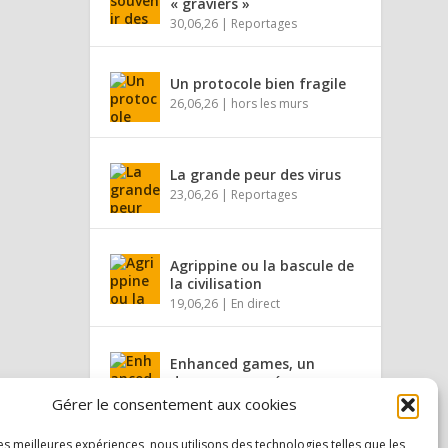
« graviers »
30,06,26
|
Reportages
Un protocole bien fragile
26,06,26
|
hors les murs
La grande peur des virus
23,06,26
|
Reportages
Agrippine ou la bascule de
la civilisation
19,06,26
|
En direct
Enhanced games, un
dopage assumé
16,06,26
|
hors les murs
Gérer le consentement aux cookies
les meilleures expériences, nous utilisons des technologies telles que les