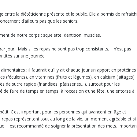
tre la diététicienne présente et le public. Elle a permis de rafraichi
oncernent d’ailleurs pas que les seniors.
ment de notre corps : squelette, dentition, muscles.
ar jour. Mais si les repas ne sont pas trop consistants, il n’est pas
quantités sur une journée.
alimentaires : il faudrait qu’il y ait chaque jour un apport en protéines
s (féculents), en vitamines (fruits et légumes), en calcium (laitages)
ès de sucre rapide (friandises, pâtisseries…), surtout pour les
é de faire de temps en temps, à l’occasion d’une fête, une entorse à
pétit. C’est important pour les personnes qui avancent en âge et
s repas représentent tout au long de la vie, un moment agréable et si
rquoi il est recommandé de soigner la présentation des mets. Importan